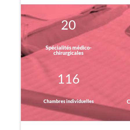
20
Spécialités médico-
chirurgicales
116
Chambres individuelles
C