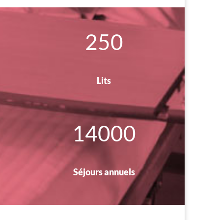
250
Lits
14000
Séjours annuels