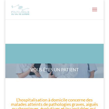
VOUS ÊTES UN PATIENT
L’hospitalisation à domicile concerne des
malades atteints de pathologies graves, aiguës
ou chroniques, évolutives et/ou instables qui,